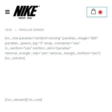
0
CASA
PARALLAX BANNER
[vc_row parallax=”content-moving” parallax_image=”300″
parallax_speed_bg=”3″ wrap_container=”yes”
is_section=”yes” section_skin=”parallax”
remove_margin_top=”yes” remove_margin_bottom=”yes”]
[vc_column]
CATEGORY
BANNER
Set banners and description for any category of
your website.
[/vc_column][/vc_row]