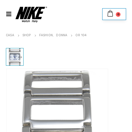
0
CASA
SHOP
FASHION
,
DONNA
OR 104