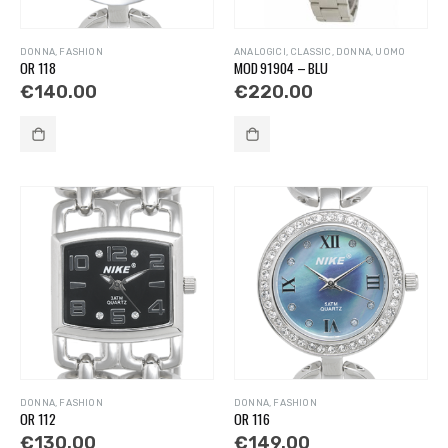
DONNA
,
FASHION
ANALOGICI
,
CLASSIC
,
DONNA
,
UOMO
OR 118
MOD 91904 – BLU
€
140.00
€
220.00
DONNA
,
FASHION
DONNA
,
FASHION
OR 112
OR 116
€
130.00
€
149.00