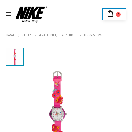
0
CASA
SHOP
ANALOGICI
,
BABY NIKE
OR 366 – 25