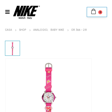
0
CASA
SHOP
ANALOGICI
,
BABY NIKE
OR 366 – 28