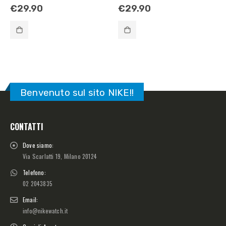
€
29.90
€
29.90
Benvenuto sul sito NIKE!!
CONTATTI
Dove siamo:
Via Scarlatti 19, Milano 20124
Telefono:
02 2043835
Email:
info@nikewatch.it