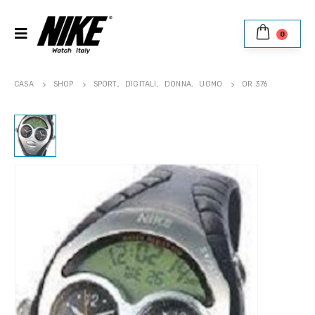
0
CASA
SHOP
SPORT
,
DIGITALI
,
DONNA
,
UOMO
OR 376