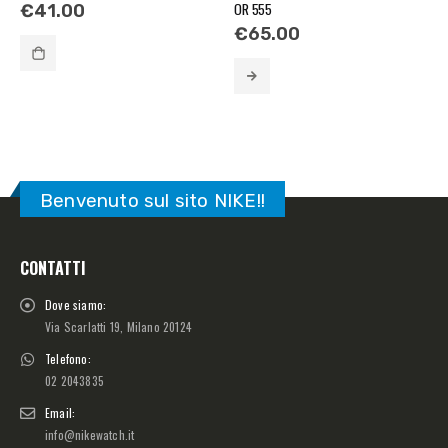
OR 555
€
41.00
€
65.00
Benvenuto sul sito NIKE!!
CONTATTI
Dove siamo:
Via Scarlatti 19, Milano 20124
Telefono:
02 2043835
Email:
info@nikewatch.it