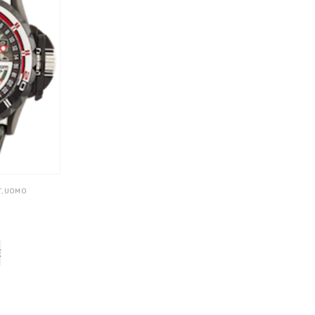
T
,
UOMO
ELLO