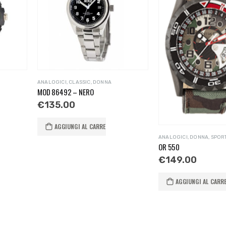
ANALOGICI
,
CLASSIC
,
DONNA
MOD 86492 – NERO
€
135.00
AGGIUNGI AL CARRELLO
ANALOGICI
,
DONNA
,
SPOR
OR 550
€
149.00
AGGIUNGI AL CARR