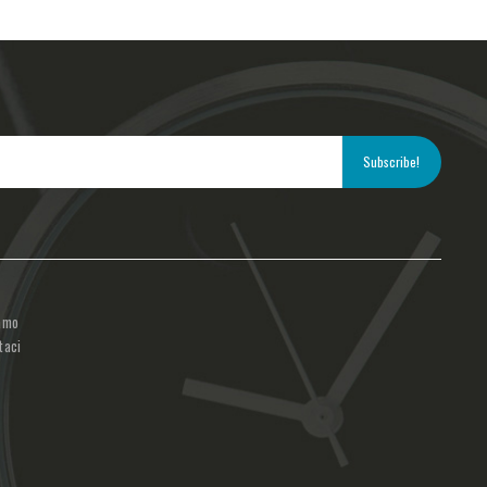
amo
taci