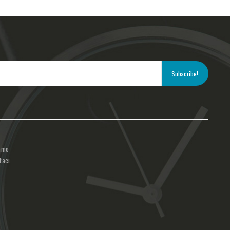
amo
taci