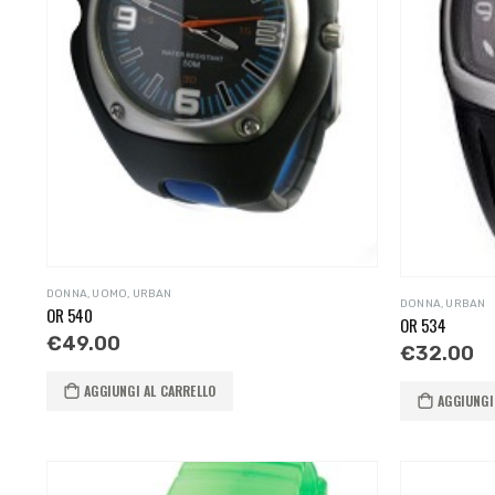
DONNA
,
UOMO
,
URBAN
DONNA
,
URBAN
OR 540
OR 534
€
49.00
€
32.00
AGGIUNGI AL CARRELLO
AGGIUNGI