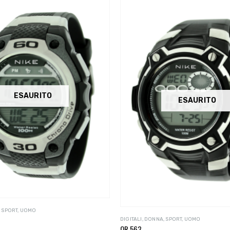
ESAURITO
ESAURITO
,
SPORT
,
UOMO
DIGITALI
,
DONNA
,
SPORT
,
UOMO
OR 563