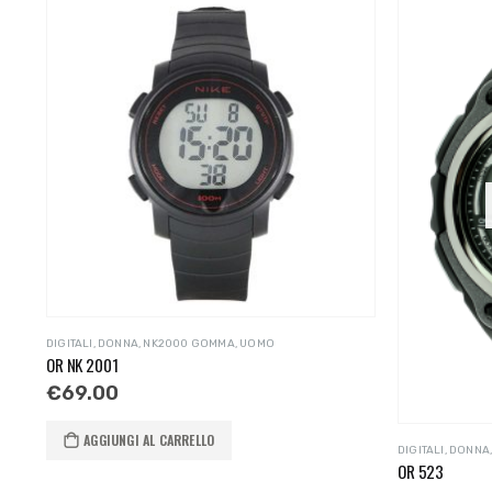
DIGITALI
,
DONNA
,
NK2000 GOMMA
,
UOMO
OR NK 2001
€
69.00
AGGIUNGI AL CARRELLO
DIGITALI
,
DONNA
OR 523