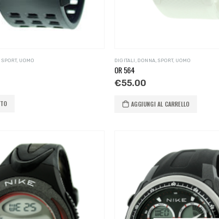
,
SPORT
,
UOMO
DIGITALI
,
DONNA
,
SPORT
,
UOMO
OR 564
€
55.00
TTO
AGGIUNGI AL CARRELLO