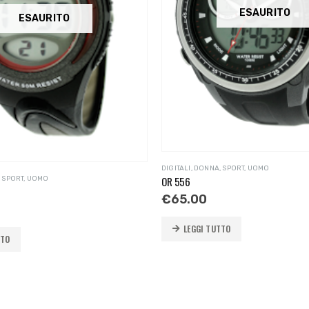
ESAURITO
ESAURITO
DIGITALI
,
DONNA
,
SPORT
,
UOMO
OR 556
,
SPORT
,
UOMO
€
65.00
LEGGI TUTTO
TTO