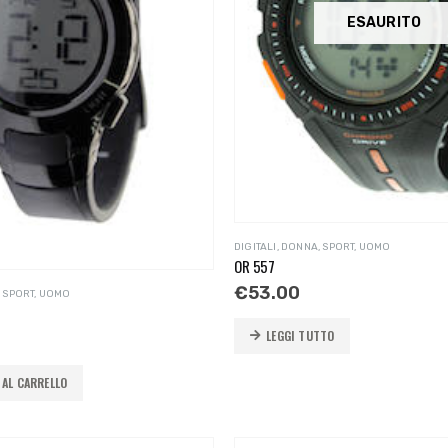
ESAURITO
DIGITALI
,
DONNA
,
SPORT
,
UOMO
OR 557
€
53.00
,
SPORT
,
UOMO
LEGGI TUTTO
 AL CARRELLO