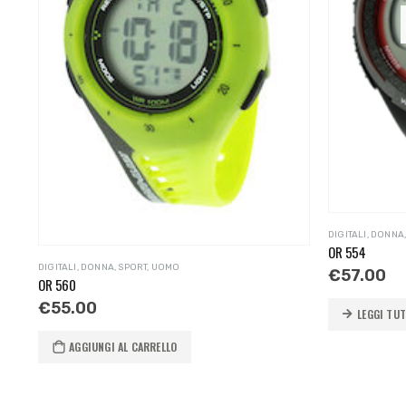
DIGITALI
,
DONNA
OR 554
DIGITALI
,
DONNA
,
SPORT
,
UOMO
€
57.00
OR 560
€
55.00
LEGGI TU
AGGIUNGI AL CARRELLO