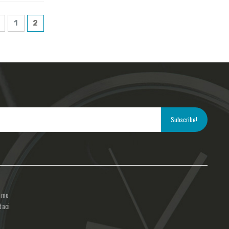
1
2
amo
taci